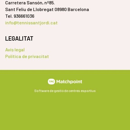
Carretera Sansón, nº85.
Sant Feliu de Llobregat 08980 Barcelona
Tel. 936661036
info@tennissantjordi.cat
LEGALITAT
Avís legal
Política de privacitat
Software de gestió de centres esportius
Les cookies d'aquest lloc web es fan servir per personalitzar
el contingut i els anuncis, oferir funcions de xarxes socials i
analitzar el trànsit. A més, compartim informació sobre l'ús
que faci del lloc web amb els nostres partners de xarxes
socials, publicitat i anàlisi web, els quals poden combinar-la